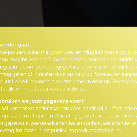
verder gaat...
nze partners slaan met jouw toestemming informatie op jou
 op en gebruiken dit. Browsegegevens worden door middel 
ingezameld om persoonsgegevens te verwerken. Je kunt jou
ing geven of intrekken door op de knop 'Voorkeuren aanpas
 Je kunt op elk moment je keuzes beheren door op 'Privacy vo
 te klikken in de footer van de website.
bruiken we jouw gegevens voor?
aat kenmerken actief scannen voor identificatie. Informatie 
 opslaan en/of openen. Marketing gerelateerde activiteiten, 
n gepersonaliseerde advertenties en content, advertentie- e
m kies je voor onze dekking zakenr
eting, inzichten in het publiek en productontwikkeling.