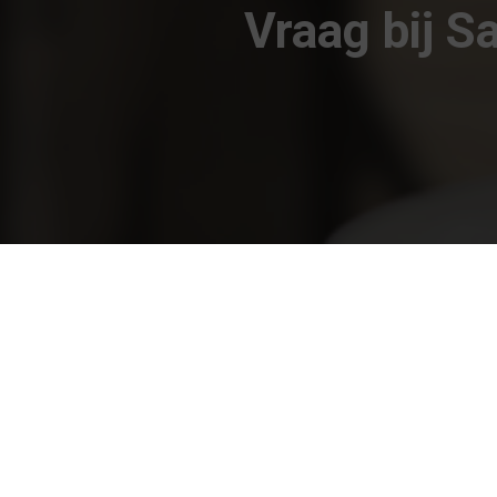
Vraag bij S
Sark Financial Consults