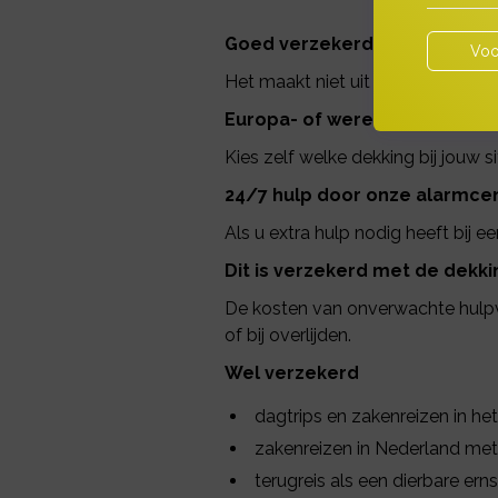
Goed verzekerd op zakenrei
Voo
Het maakt niet uit hoe vaak u op z
Europa- of werelddekking
Kies zelf welke dekking bij jouw si
24/7 hulp door onze alarmce
Als u extra hulp nodig heeft bij 
Dit is verzekerd met de dekki
De kosten van onverwachte hulpver
of bij overlijden.
Wel verzekerd
dagtrips en zakenreizen in he
zakenreizen in Nederland me
terugreis als een dierbare erns