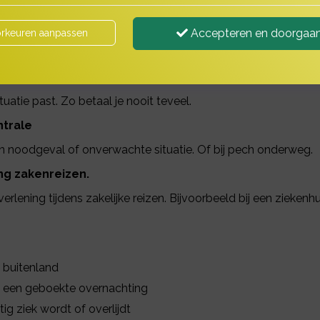
s
Accepteren en doorgaa
rkeuren aanpassen
akenreis gaat. Tot een jaar achter elkaar in het buitenland te
tuatie past. Zo betaal je nooit teveel.
ntrale
een noodgeval of onverwachte situatie. Of bij pech onderweg.
ng zakenreizen.
lening tijdens zakelijke reizen. Bijvoorbeeld bij een zieken
t buitenland
t een geboekte overnachting
tig ziek wordt of overlijdt