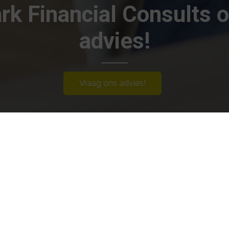
ark Financial Consults
advies!
Vraag ons advies!
Navigeren
V