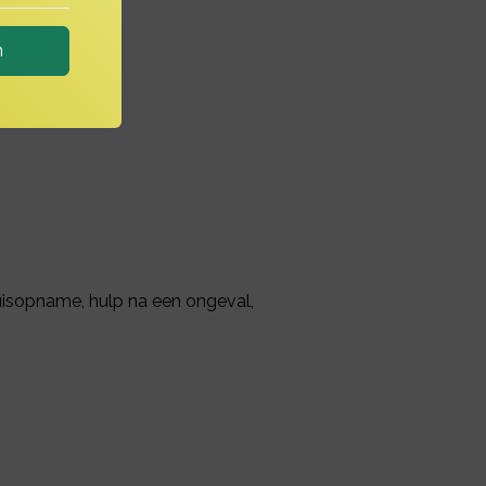
n
 verzekeren.
huisopname, hulp na een ongeval,