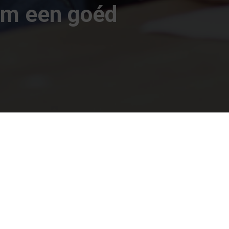
 om een goéd
olg ons op social media