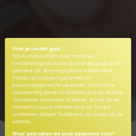
Voor je verder gaat...
Wij en onze partners slaan met jouw
toestemming informatie op jouw apparaat op en
gebruiken dit. Browsegegevens worden door
middel van cookies ingezameld om
persoonsgegevens te verwerken. Je kunt jouw
toestemming geven of intrekken door op de knop
'Voorkeuren aanpassen' te klikken. Je kunt op elk
moment je keuzes beheren door op 'Privacy
voorkeuren wijzigen' te klikken in de footer van de
website.
Waar gebruiken we jouw gegevens voor?