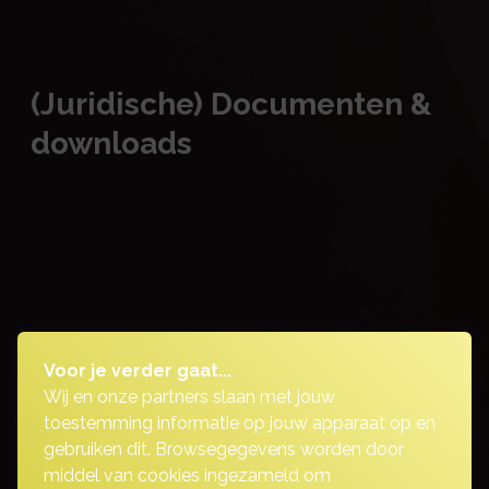
(Juridische) Documenten &
downloads
Voor je verder gaat...
Wij en onze partners slaan met jouw
toestemming informatie op jouw apparaat op en
gebruiken dit. Browsegegevens worden door
middel van cookies ingezameld om