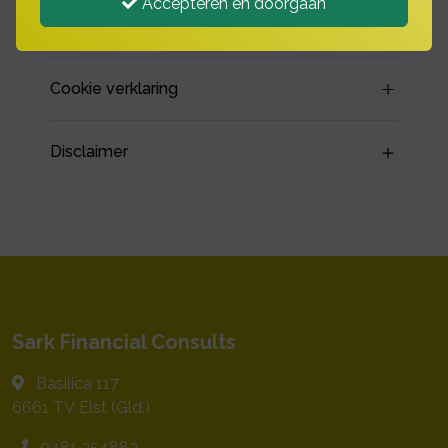
Accepteren en doorgaan
Privacy verklaring
Cookie verklaring
Disclaimer
Sark Financial Consults
Basilica 117
6661 TV
Elst (Gld.)
0481 354883