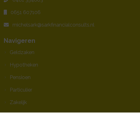
0651 607106
michelsark@sarkfinancialconsults.nl
Navigeren
Geldzaken
Hypotheken
Pensioen
Particulier
Zakelijk
Service
Contact