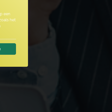
op een
zoals het
n
n