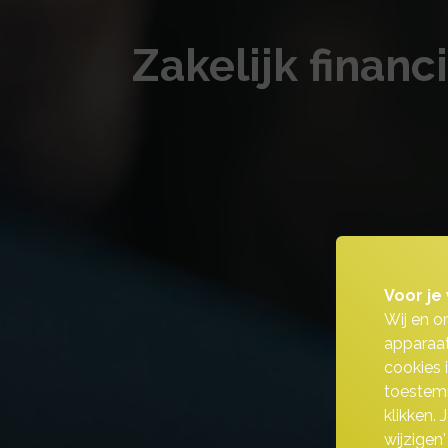
Zakelijk finan
Voor je 
Wij en o
apparaat
cookies 
toestemm
klikken.
wijzigen'