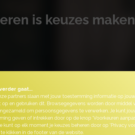
cieren is keuzes maken
verder gaat...
nze partners slaan met jouw toestemming informatie op jou
 op en gebruiken dit. Browsegegevens worden door middel 
ingezameld om persoonsgegevens te verwerken. Je kunt jou
ing geven of intrekken door op de knop 'Voorkeuren aanpas
 Je kunt op elk moment je keuzes beheren door op 'Privacy vo
 te klikken in de footer van de website.