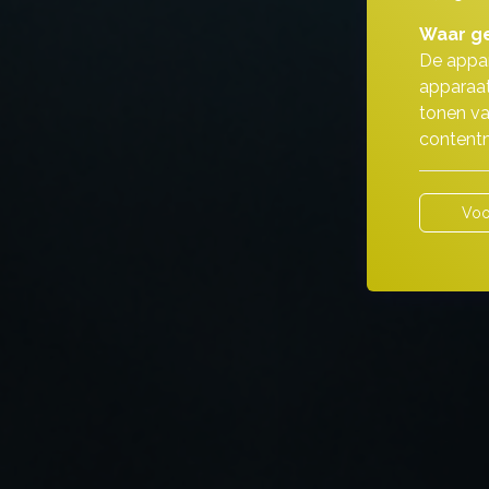
Waar ge
De appar
apparaat
tonen va
contentm
Voo