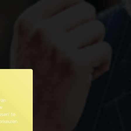
w
van
w
sen' te
orkeuren