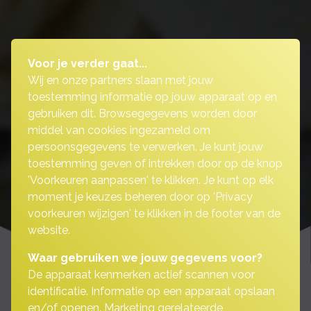
Voor je verder gaat...
Wij en onze partners slaan met jouw
toestemming informatie op jouw apparaat op en
gebruiken dit. Browsegegevens worden door
middel van cookies ingezameld om
persoonsgegevens te verwerken. Je kunt jouw
toestemming geven of intrekken door op de knop
'Voorkeuren aanpassen' te klikken. Je kunt op elk
moment je keuzes beheren door op 'Privacy
voorkeuren wijzigen' te klikken in de footer van de
website.
Waar gebruiken we jouw gegevens voor?
De apparaat kenmerken actief scannen voor
identificatie. Informatie op een apparaat opslaan
en/of openen. Marketing gerelateerde