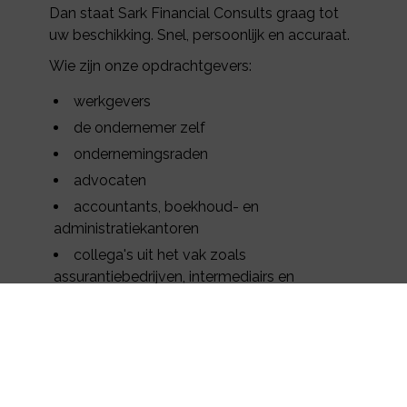
Dan staat Sark Financial Consults graag tot
uw beschikking. Snel, persoonlijk en accuraat.
Wie zijn onze opdrachtgevers:
werkgevers
de ondernemer zelf
ondernemingsraden
advocaten
accountants, boekhoud- en
administratiekantoren
collega's uit het vak zoals
assurantiebedrijven, intermediairs en
financieel advieskantoren
en natuurlijk ook voor particulieren
Sark Financial Consults is volledig
onafhankelijk: hij bemiddelt niet in
verzekeringen of in andere financiële