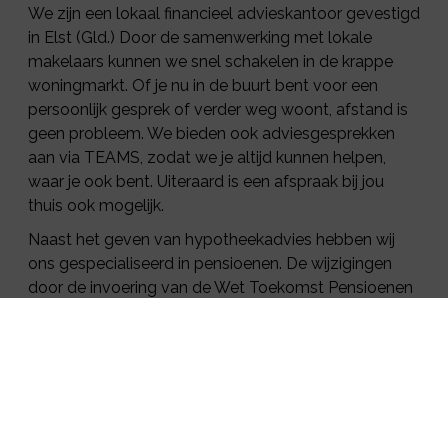
We zijn een lokaal financieel advieskantoor gevestigd
in Elst (Gld.) Door de samenwerking met lokale
makelaars kunnen we snel schakelen in de krappe
woningmarkt. Of je nu in de buurt bent voor een
persoonlijk gesprek of verder weg woont, afstand is
geen probleem. We bieden ook adviesgesprekken
aan via TEAMS, zodat we je altijd kunnen helpen,
waar je ook bent. Uiteraard is een afspraak bij jou
thuis ook mogelijk.
Naast het geven van hypotheekadvies hebben wij
ons gespecialiseerd in pensioenen. De wijzigingen
door de invoering van de Wet Toekomst Pensioenen
maakt dat zowel werkgevers als werknemers hier
vroeg of laat mee te maken krijgen. Wat dit concreet
voor jou betekent leggen we graag uit in een
vrijblijvend eerste gespreek.
Echt persoonlijk