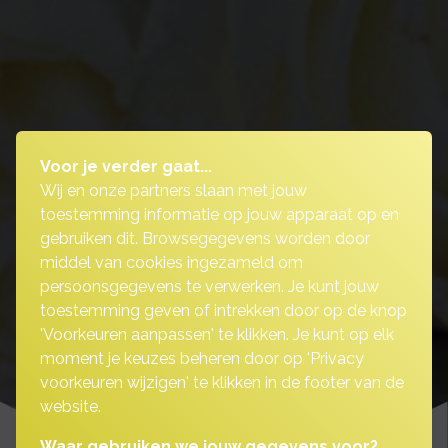
Voor je verder gaat...
Wij en onze partners slaan met jouw
toestemming informatie op jouw apparaat op en
gebruiken dit. Browsegegevens worden door
middel van cookies ingezameld om
persoonsgegevens te verwerken. Je kunt jouw
toestemming geven of intrekken door op de knop
'Voorkeuren aanpassen' te klikken. Je kunt op elk
moment je keuzes beheren door op 'Privacy
voorkeuren wijzigen' te klikken in de footer van de
website.
Waar gebruiken we jouw gegevens voor?