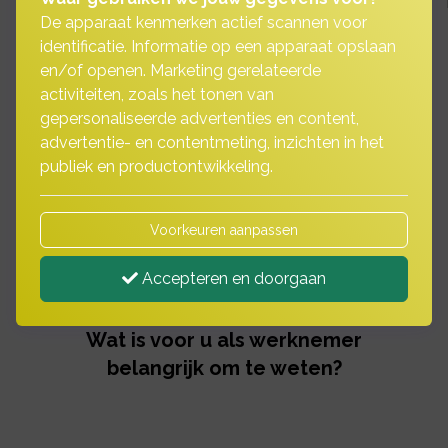
De apparaat kenmerken actief scannen voor
identificatie. Informatie op een apparaat opslaan
en/of openen. Marketing gerelateerde
FAQ -
activiteiten, zoals het tonen van
gepersonaliseerde advertenties en content,
Nabestaandenpensioen
advertentie- en contentmeting, inzichten in het
publiek en productontwikkeling.
Bestaande pensioenregelingen moeten in de
nieuwe pensioenregeling worden ingebracht.
Voorkeuren aanpassen
Het is dan ook echt belangrijk dat u zich goed
laat voorlichten. Heeft u vragen, aarzel niet en
Accepteren en doorgaan
neem contact met ons kantoor op!
Wat is voor u als werknemer
belangrijk om te weten?