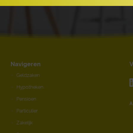
Navigeren
V
Geldzaken
Hypotheken
Pensioen
A
Particulier
Zakelijk