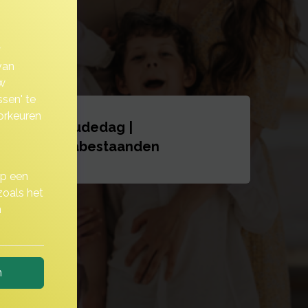
w
van
w
sen' te
orkeuren
Oudedag |
nabestaanden
op een
zoals het
n
n