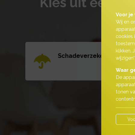
Kies uit één v
Voor je 
Wij en o
apparaat
cookies 
toestemm
klikken.
Schadeverzekeringen
wijzigen'
Waar ge
De appar
apparaat
tonen va
contentm
Voo