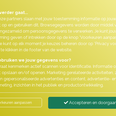
an de volgende opties
verder gaat...
nze partners slaan met jouw toestemming informatie op jou
 op en gebruiken dit. Browsegegevens worden door middel 
ingezameld om persoonsgegevens te verwerken. Je kunt jou
ing geven of intrekken door op de knop 'Voorkeuren aanpas
 Je kunt op elk moment je keuzes beheren door op 'Privacy vo
Levensverzekeringen
 te klikken in de footer van de website.
bruiken we jouw gegevens voor?
aat kenmerken actief scannen voor identificatie. Informatie 
 opslaan en/of openen. Marketing gerelateerde activiteiten, 
n gepersonaliseerde advertenties en content, advertentie- e
eting, inzichten in het publiek en productontwikkeling.
Accepteren en doorgaa
rkeuren aanpassen