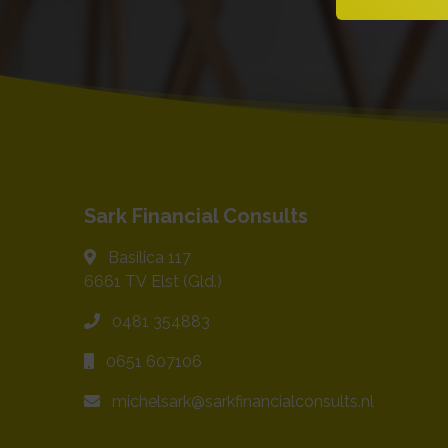
Sark Financial Consults
Basilica 117
6661 TV
Elst (Gld.)
0481 354883
0651 607106
michelsark@sarkfinancialconsults.nl