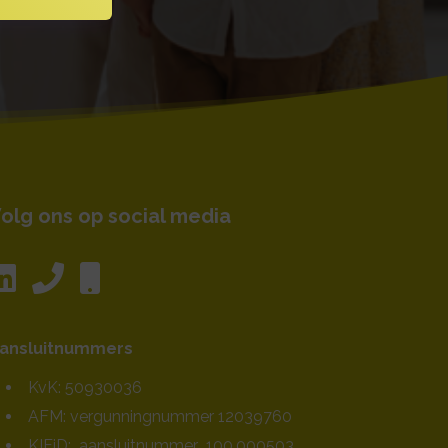
olg ons op social media
ansluitnummers
KvK: 50930036
AFM: vergunningnummer 12039760
KIFiD: aansluitnummer 100.000503