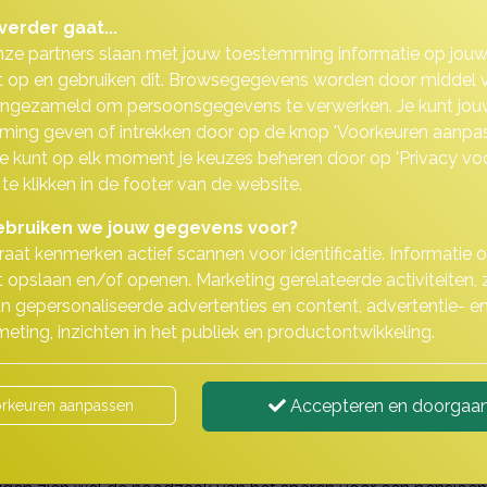
verder gaat...
nze partners slaan met jouw toestemming informatie op jou
 op en gebruiken dit. Browsegegevens worden door middel 
ingezameld om persoonsgegevens te verwerken. Je kunt jou
ing geven of intrekken door op de knop 'Voorkeuren aanpas
 Je kunt op elk moment je keuzes beheren door op 'Privacy vo
 te klikken in de footer van de website.
bruiken we jouw gegevens voor?
aat kenmerken actief scannen voor identificatie. Informatie 
 opslaan en/of openen. Marketing gerelateerde activiteiten, 
n gepersonaliseerde advertenties en content, advertentie- e
r en als ZZP'er moet u het allemaal
eting, inzichten in het publiek en productontwikkeling.
uderdomspensioen op bij een werkgever. Regelt u zelf geen 
Accepteren en doorgaa
rkeuren aanpassen
imum inkomensvoorziening. Daarom is het verstandig om (aa
u voor de Statistiek (CBS) wijst uit dat een kwart van de on