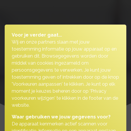
Voor je verder gaat...
Wij en onze partners slaan met jouw
toestemming informatie op jouw apparaat op en
gebruiken dit. Browsegegevens worden door
middel van cookies ingezameld om
persoonsgegevens te verwerken. Je kunt jouw
toestemming geven of intrekken door op de knop
'Voorkeuren aanpassen' te klikken. Je kunt op elk
moment je keuzes beheren door op 'Privacy
voorkeuren wijzigen' te klikken in de footer van de
website.
Waar gebruiken we jouw gegevens voor?
De apparaat kenmerken actief scannen voor
identificatie. Informatie op een apparaat opslaan