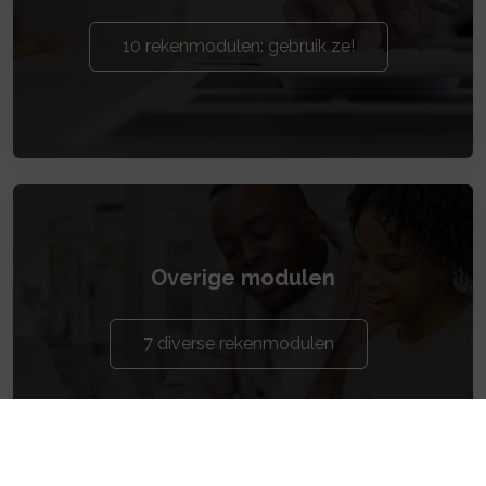
10 rekenmodulen: gebruik ze!
Overige modulen
7 diverse rekenmodulen