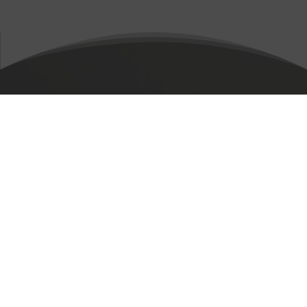
Vraag bij Sark Financial
Consults om een goéd
advies!
Kies de juiste dekking en betaal niet te veel
premie!
Vraag ons advies!